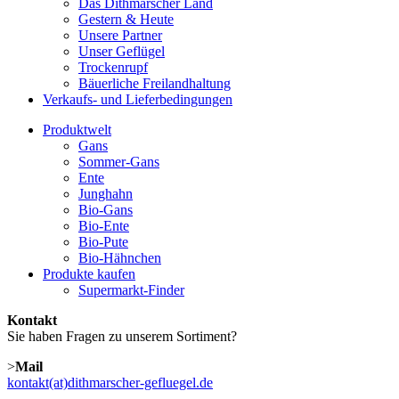
Das Dithmarscher Land
Gestern & Heute
Unsere Partner
Unser Geflügel
Trockenrupf
Bäuerliche Freilandhaltung
Verkaufs- und Lieferbedingungen
Produktwelt
Gans
Sommer-Gans
Ente
Junghahn
Bio-Gans
Bio-Ente
Bio-Pute
Bio-Hähnchen
Produkte kaufen
Supermarkt-Finder
Kontakt
Sie haben Fragen zu unserem Sortiment?
>
Mail
kontakt(at)dithmarscher-gefluegel.de