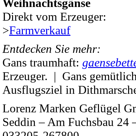
Weihnachtsgänse
Direkt vom Erzeuger:
>
Farmverkauf
Entdecken Sie mehr:
Gans traumhaft:
gaensebett
Erzeuger. | Gans gemütlic
Ausflugsziel in Dithmarsch
Lorenz Marken Geflügel G
Seddin – Am Fuchsbau 24 –
033205-267800